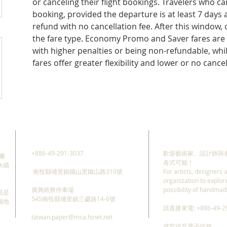
or canceling their flight bookings. Travelers who ca
booking, provided the departure is at least 7 days awa
refund with no cancellation fee. After this window,
the fare type. Economy Promo and Saver fares are u
with higher penalties or being non-refundable, whil
fares offer greater flexibility and lower or no cancel
ADDRESS
CONTACT
+886-49-291-3037
歡迎藝術家、設計師與
廠
各式可能！
永續
南投縣埔里鎮鐵山里鐵山路310號
For artists, designers a
organization to explor
廣興紙寮停車場
possibility of handmad
紙是
545南投縣埔里鎮三勰路14-6號
個地
請直接來電: +886-49-29
taiwan.paper@msa.hinet.net
或寫信至電子信箱