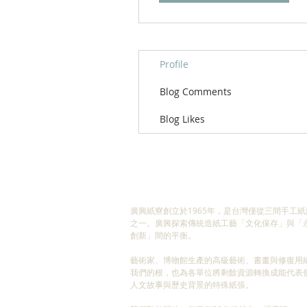
Profile
Blog Comments
Blog Likes
ABOUT US
廣興紙寮創立於1965年，是台灣僅從三間手工紙
之一。廣興探索傳統造紙工藝「文化保存」與「
創新」間的平衡。
藝術家、博物館生產的高級藝術、書畫與修復用
我們的根，也為各單位將剩餘資源轉換成能代表
人文故事與歷史背景的特殊紙張。