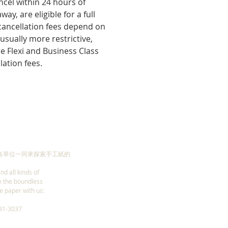
ncel within 24 hours of 
y, are eligible for a full 
 cancellation fees depend on 
sually more restrictive, 
e Flexi and Business Class 
lation fees.
各單位一同來探索手工紙的
nd all kinds of
e the boundless
e paper with us:
1-3037