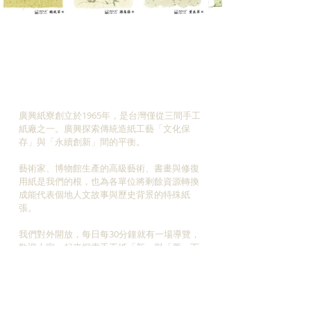
ABOUT US
廣興紙寮創立於1965年，是台灣僅從三間手工
紙廠之一。廣興探索傳統造紙工藝「文化保
存」與「永續創新」間的平衡。
藝術家、博物館生產的高級藝術、書畫與修復
用紙是我們的根，也為各單位將剩餘資源轉換
成能代表個地人文故事與歷史背景的特殊紙
張。
我們對外開放，每日每30分鐘就有一場導覽，
​歡迎大家一起來探索手工紙「新」與「舊」下
的
美麗交織。