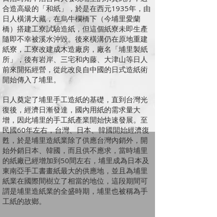
合造高級的「和紙」，於是在西元1935年，由
日人橫溝大藏，在烏牛欄橋下（今埔里愛蘭
橋）搭建工寮試驗造紙，但這個紙寮未即生產
隨即不幸被溪水沖毀。後來橫溝仍在原地重建
紙寮，工寮改建成木造廠房，廠名「埔里製紙
所」，後有岩岸、三宅和內藤、大津山等日人
前來開拓經營，從此改良自中國的日式造紙術
開始傳入了埔里。
日人奠定了埔里手工造紙的基礎，直到台灣光
復後，經濟日漸發達，國內用紙的需求量大
增，因此埔里的手工紙產業開始快速發展。至
民國60年左右，台灣、日本、韓國開始經濟復
甦，於是埔里造紙業除了供應台灣內銷外，開
始外銷日本、韓國，而且供不應求，當時埔里
的紙廠已經增加到50間左右，埔里成為日本及
東南亞手工書畫紙最大的供應地，並且為埔里
紙業在國際間樹立了相當的地位，這段期間可
謂是埔里造紙業的全盛時期，埔里也被稱為手
工紙的故鄉。