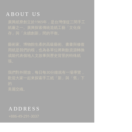
ABOUT US
廣興紙寮創立於1965年，是台灣僅從三間手工
紙廠之一。廣興探索傳統造紙工藝「文化保
存」與「永續創新」間的平衡。
藝術家、博物館生產的高級藝術、書畫與修復
用紙是我們的根，也為各單位將剩餘資源轉換
成能代表個地人文故事與歷史背景的特殊紙
張。
我們對外開放，每日每30分鐘就有一場導覽，
​歡迎大家一起來探索手工紙「新」與「舊」下
的
美麗交織。
ADDRESS
+886-49-291-3037
南投縣埔里鎮鐵山里鐵山路310號