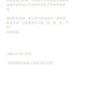
用紙是我們的根，也為各單位將剩餘資源轉換
成能代表個地人文故事與歷史背景的特殊紙
張。
我們對外開放，每日每30分鐘就有一場導覽，
​歡迎大家一起來探索手工紙「新」與「舊」下
的
美麗交織。
ADDRESS
+886-49-291-3037
南投縣埔里鎮鐵山里鐵山路310號
廣興紙寮停車場
545南投縣埔里鎮三勰路14-6號
taiwan.paper@msa.hinet.net
CONTACT
歡迎藝術家、設計師與各單位一同來探索手