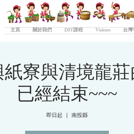
主頁
關於我們
DIY課程
Visitors
台灣
興紙寮與清境龍莊
已經結束~~~
即日起
  |  
南投縣