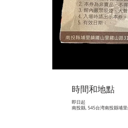
時間和地點
即日起
南投縣, 545台湾南投縣埔里