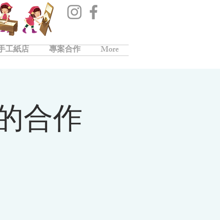
手工紙店
專案合作
More
的合作