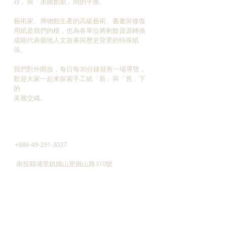
存」與「永續創新」間的平衡。
藝術家、博物館生產的高級藝術、書畫與修復
用紙是我們的根，也為各單位將剩餘資源轉換
成能代表個地人文故事與歷史背景的特殊紙
張。
我們對外開放，每日每30分鐘就有一場導覽，
​歡迎大家一起來探索手工紙「新」與「舊」下
的
美麗交織。
ADDRESS
+886-49-291-3037
南投縣埔里鎮鐵山里鐵山路310號
廣興紙寮停車場
545南投縣埔里鎮三勰路14-6號
taiwan.paper@msa.hinet.net