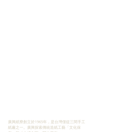
ABOUT US
廣興紙寮創立於1965年，是台灣僅從三間手工
紙廠之一。廣興探索傳統造紙工藝「文化保