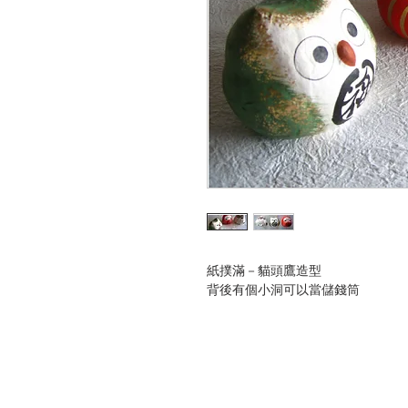
紙撲滿－貓頭鷹造型
背後有個小洞可以當儲錢筒
ABOUT US