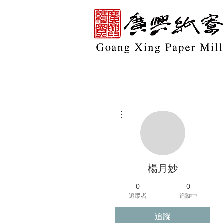
更多動作
楊月妙
0
0
追蹤者
追蹤中
追蹤