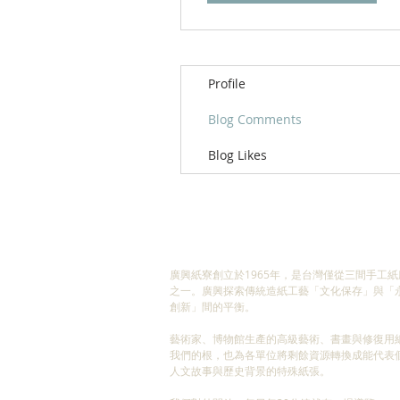
Profile
Blog Comments
Blog Likes
ABOUT US
廣興紙寮創立於1965年，是台灣僅從三間手工紙
之一。廣興探索傳統造紙工藝「文化保存」與「
創新」間的平衡。
藝術家、博物館生產的高級藝術、書畫與修復用
我們的根，也為各單位將剩餘資源轉換成能代表
人文故事與歷史背景的特殊紙張。