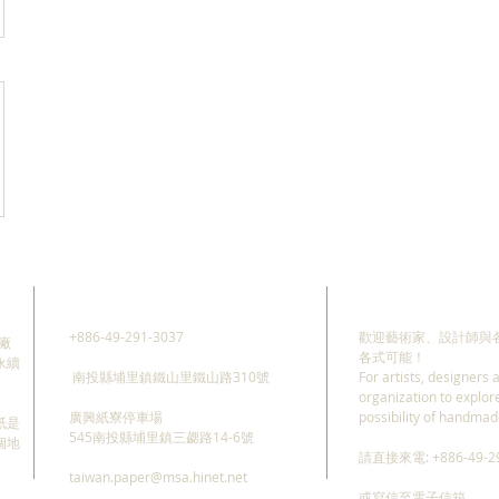
ADDRESS
CONTACT
+886-49-291-3037
歡迎藝術家、設計師與
廠
各式可能！
永續
南投縣埔里鎮鐵山里鐵山路310號
For artists, designers a
organization to explor
廣興紙寮停車場
possibility of handmad
紙是
545南投縣埔里鎮三勰路14-6號
個地
請直接來電: +886-49-29
taiwan.paper@msa.hinet.net
或寫信至電子信箱