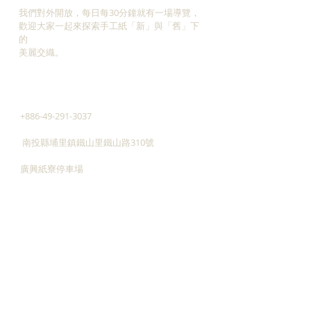
我們對外開放，每日每30分鐘就有一場導覽，
​歡迎大家一起來探索手工紙「新」與「舊」下
的
美麗交織。
ADDRESS
+886-49-291-3037
南投縣埔里鎮鐵山里鐵山路310號
廣興紙寮停車場
545南投縣埔里鎮三勰路14-6號
taiwan.paper@msa.hinet.net
CONTACT
歡迎藝術家、設計師與各單位一同來探索手
工紙的各式可能！
For artists, designers and all kinds of
organization to explore the boundless