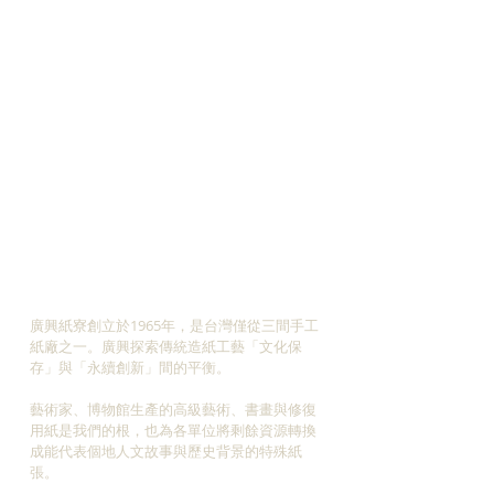
ABOUT US
廣興紙寮創立於1965年，是台灣僅從三間手工
紙廠之一。廣興探索傳統造紙工藝「文化保
存」與「永續創新」間的平衡。
藝術家、博物館生產的高級藝術、書畫與修復
用紙是我們的根，也為各單位將剩餘資源轉換
成能代表個地人文故事與歷史背景的特殊紙
張。